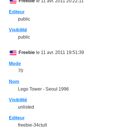
Freebie
le 11 avr. 2011 20:22:11
Editeur
public
Visibilité
public
Freebie
le 11 avr. 2011 19:51:39
Mode
70
Nom
Lego Tower - Seoul 1996
Visibilité
unlisted
Editeur
freebie-34ctult