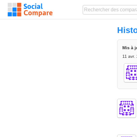
Hist
Mis à j
11 avr.