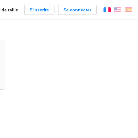
de taille
S'inscrire
Se connecter
Français
Englis
Es