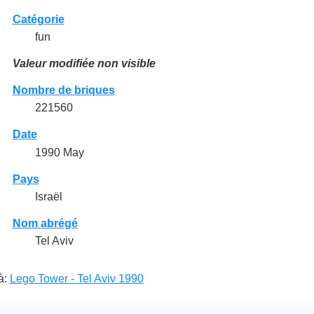
Catégorie
fun
Valeur modifiée non visible
Nombre de briques
221560
Date
1990 May
Pays
Israël
Nom abrégé
Tel Aviv
à:
Lego Tower - Tel Aviv 1990