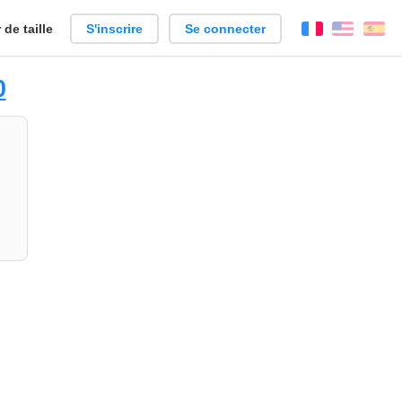
de taille
S'inscrire
Se connecter
Français
Englis
Es
0