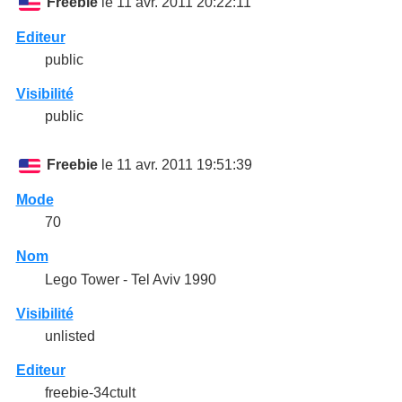
Freebie
le 11 avr. 2011 20:22:11
Editeur
public
Visibilité
public
Freebie
le 11 avr. 2011 19:51:39
Mode
70
Nom
Lego Tower - Tel Aviv 1990
Visibilité
unlisted
Editeur
freebie-34ctult