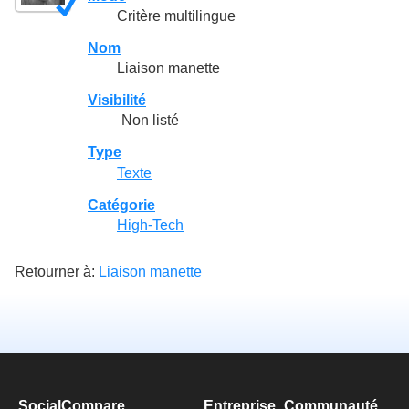
Critère multilingue
Nom
Liaison manette
Visibilité
Non listé
Type
Texte
Catégorie
High-Tech
Retourner à:
Liaison manette
SocialCompare
Entreprise
Communauté