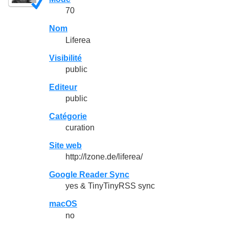
70
Nom
Liferea
Visibilité
public
Editeur
public
Catégorie
curation
Site web
http://lzone.de/liferea/
Google Reader Sync
yes & TinyTinyRSS sync
macOS
no