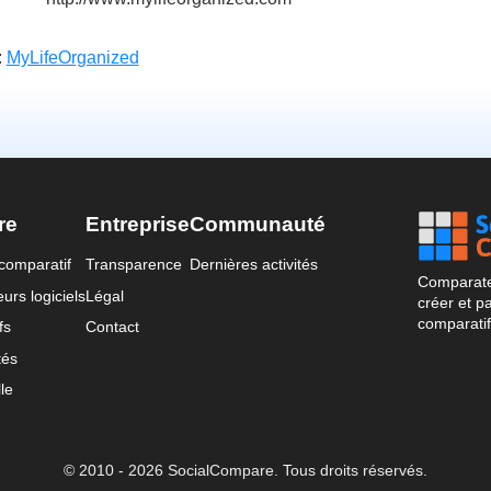
:
MyLifeOrganized
re
Entreprise
Communauté
comparatif
Transparence
Dernières activités
Comparateu
urs logiciels
Légal
créer et p
comparatif
fs
Contact
tés
le
© 2010 - 2026 SocialCompare. Tous droits réservés.