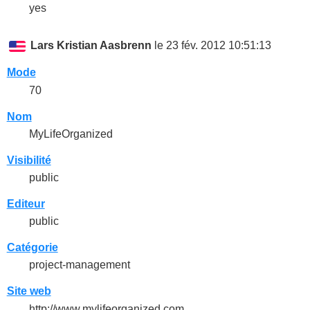
yes
Lars Kristian Aasbrenn
le 23 fév. 2012 10:51:13
Mode
70
Nom
MyLifeOrganized
Visibilité
public
Editeur
public
Catégorie
project-management
Site web
http://www.mylifeorganized.com