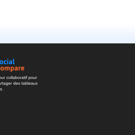
Social
Compare
r collaboratif pour
artager des tableaux
s.