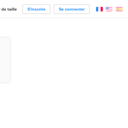
de taille
S'inscrire
Se connecter
Français
Englis
Es