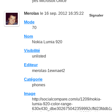
yes Microsoft Office
Merolas
le 16 sep. 2012 16:35:22
Signaler
Mode
70
Nom
Nokia Lumia 920
Visibilité
unlisted
Editeur
merolas-1ewnaet2
Catégorie
phones
Image
http://socialcompare.com/u/1209/nokia-
lumia-920-color-range-
630x430_dbe302675042359992cffd23fddb1a