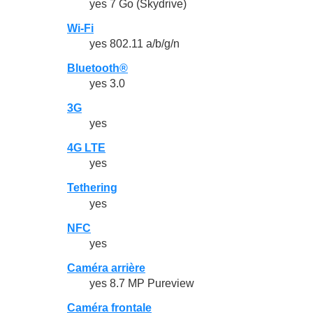
yes 7 Go (Skydrive)
Wi-Fi
yes 802.11 a/b/g/n
Bluetooth®
yes 3.0
3G
yes
4G LTE
yes
Tethering
yes
NFC
yes
Caméra arrière
yes 8.7 MP Pureview
Caméra frontale