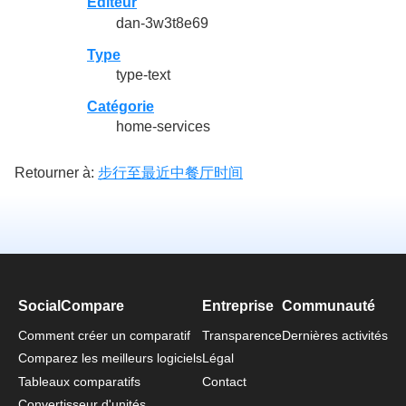
Editeur
dan-3w3t8e69
Type
type-text
Catégorie
home-services
Retourner à:
步行至最近中餐厅时间
SocialCompare
Entreprise
Communauté
Comment créer un comparatif
Transparence
Dernières activités
Comparez les meilleurs logiciels
Légal
Tableaux comparatifs
Contact
Convertisseur d'unités