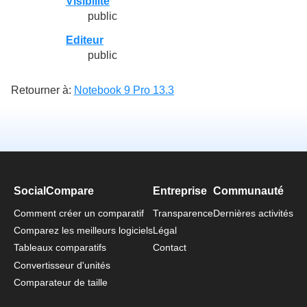
Visibilité
public
Editeur
public
Retourner à:
Notebook 9 Pro 13.3
SocialCompare
Entreprise
Communauté
Comment créer un comparatif
Transparence
Dernières activités
Comparez les meilleurs logiciels
Légal
Tableaux comparatifs
Contact
Convertisseur d'unités
Comparateur de taille