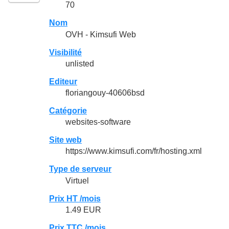
70
Nom
OVH - Kimsufi Web
Visibilité
unlisted
Editeur
floriangouy-40606bsd
Catégorie
websites-software
Site web
https://www.kimsufi.com/fr/hosting.xml
Type de serveur
Virtuel
Prix HT /mois
1.49 EUR
Prix TTC /mois