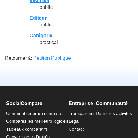
Visibilité
public
Editeur
public
Catégorie
practical
Retourner à:
Pétition Publique
SocialCompare
Entreprise
Communauté
Comment créer un comparatif
Transparence
Dernières activités
Comparez les meilleurs logiciels
Légal
Tableaux comparatifs
Contact
Convertisseur d'unités