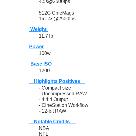
4.5s@2500fps
512G CineMags
1m14s@2500fps
Weight
11.7 lb
Power
100w
Base ISO
1200
Highlights Positives
- Compact size
- Uncompressed RAW
- 4:4:4 Output
- CineStation Workflow
- 12-bit RAW
Notable Credits
NBA
NFL