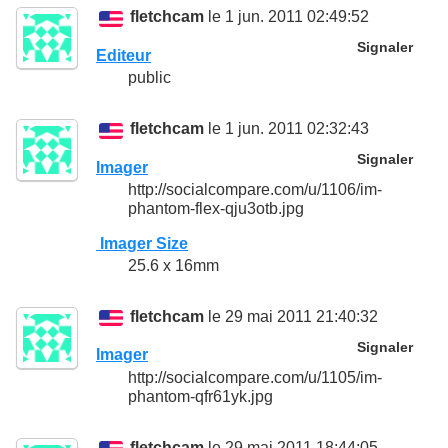
fletchcam
le 1 jun. 2011 02:49:52
Signaler
Editeur
public
fletchcam
le 1 jun. 2011 02:32:43
Signaler
Imager
http://socialcompare.com/u/1106/im-
phantom-flex-qju3otb.jpg
Imager Size
25.6 x 16mm
fletchcam
le 29 mai 2011 21:40:32
Signaler
Imager
http://socialcompare.com/u/1105/im-
phantom-qfr61yk.jpg
fletchcam
le 29 mai 2011 18:44:05