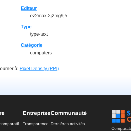
Editeur
ez2max-3j2mg9j5
Type
type-text
Catégorie
computers
ourner à:
Pixel Density (PPI)
re
Entreprise
Communauté
comparatif
Transparence
Dernières activités
Comparateu