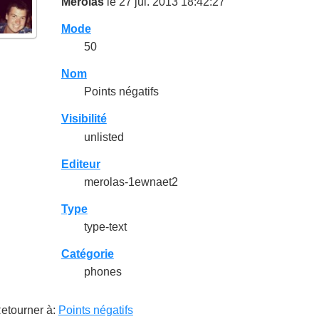
Merolas
le 27 jul. 2013 18:42:27
Mode
50
Nom
Points négatifs
Visibilité
unlisted
Editeur
merolas-1ewnaet2
Type
type-text
Catégorie
phones
etourner à:
Points négatifs