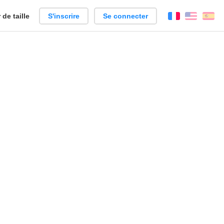
de taille
S'inscrire
Se connecter
Français
Englis
Es