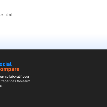
ex.html
Social
Compare
r collaboratif pour
artager des tableaux
s.