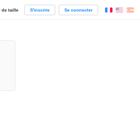
de taille
S'inscrire
Se connecter
Français
Englis
Es