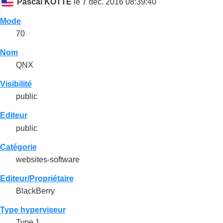
Pascal KOTTE
le 7 déc. 2016 08:39:40
Mode
70
Nom
QNX
Visibilité
public
Editeur
public
Catégorie
websites-software
Editeur/Propriétaire
BlackBerry
Type hyperviseur
Type 1