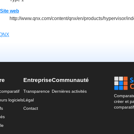
Site web
http://www.qnx.com/content/qnx/en/products/hypervisor/ind
QNX
re
Entreprise
Communauté
comparatif
Transparence
Dernières activités
Comparateu
urs logiciels
Légal
créer et p
comparatif
fs
Contact
tés
le