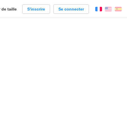
de taille
S'inscrire
Se connecter
Français
Englis
Es