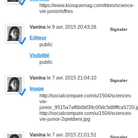
https://www.kiosquemag.com/titres/science-
vie-junior/offres
Vanina
le 9 avr. 2015 20:43:26
Signaler
Editeur
public
Visibilité
public
Vanina
le 7 avr. 2015 21:04:10
Signaler
Image
http://socialcompare.com/u/1504/sciences-
vie-
junior_9515a7af6b0bf39c00dc5d8fffca5720.j
http://socialcompare.com/u/1504/sciences-
vie-junior-2qwtdwni.jpg
Vanina
le 7 avr. 2015 21:01:51
Signaler