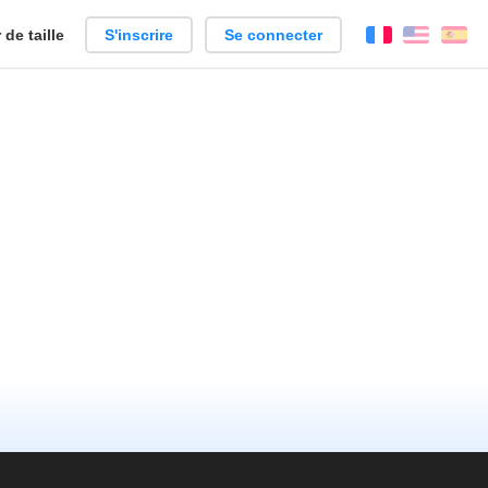
de taille
S'inscrire
Se connecter
Français
Englis
Es