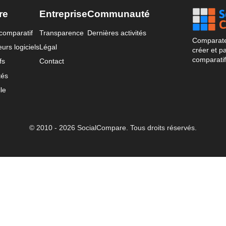
re
Entreprise
Communauté
comparatif
Transparence
Dernières activités
Comparateu
urs logiciels
Légal
créer et p
comparatif
fs
Contact
tés
le
© 2010 - 2026 SocialCompare. Tous droits réservés.