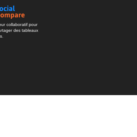
Social
Compare
r collaboratif pour
artager des tableaux
s.