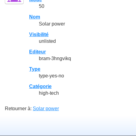
50
Nom
Solar power
Visibilité
unlisted
Editeur
bram-3hngvikq
Type
type-yes-no
Catégorie
high-tech
Retourner à:
Solar power