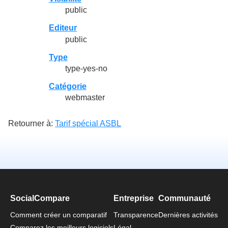
public
Editeur
public
Type
type-yes-no
Catégorie
webmaster
Retourner à:
Tarif spécial ASBL
SocialCompare
Entreprise
Communauté
Comment créer un comparatif
Transparence
Dernières activités
Comparez les meilleurs logiciels
Légal