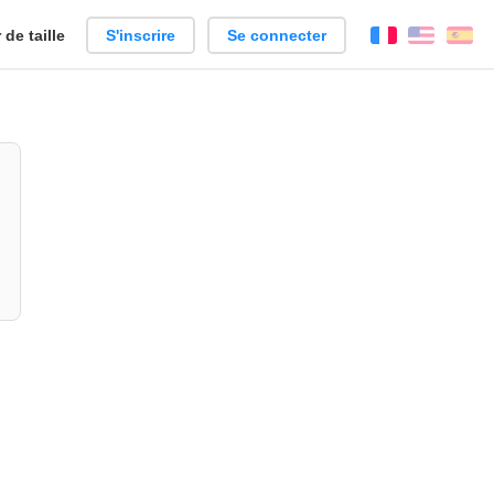
de taille
S'inscrire
Se connecter
Français
Englis
Es