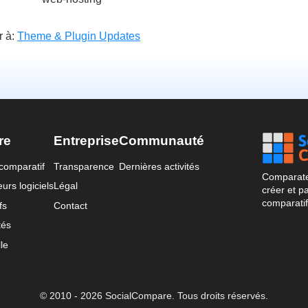
r à:
Theme & Plugin Updates
re
Entreprise
Communauté
comparatif
Transparence
Dernières activités
Comparateu
urs logiciels
Légal
créer et p
comparatif
fs
Contact
tés
le
© 2010 - 2026 SocialCompare. Tous droits réservés.