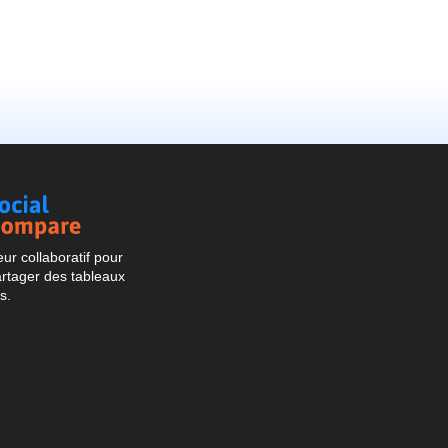
Social
Compare
r collaboratif pour
artager des tableaux
s.