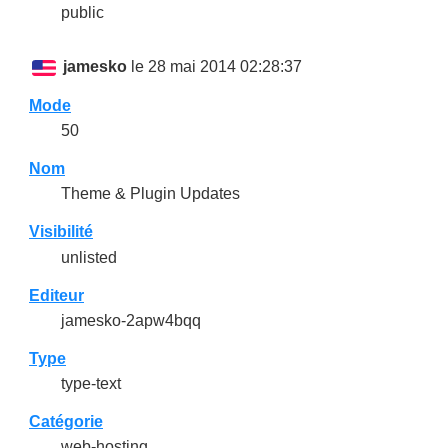
public
jamesko
le 28 mai 2014 02:28:37
Mode
50
Nom
Theme & Plugin Updates
Visibilité
unlisted
Editeur
jamesko-2apw4bqq
Type
type-text
Catégorie
web-hosting