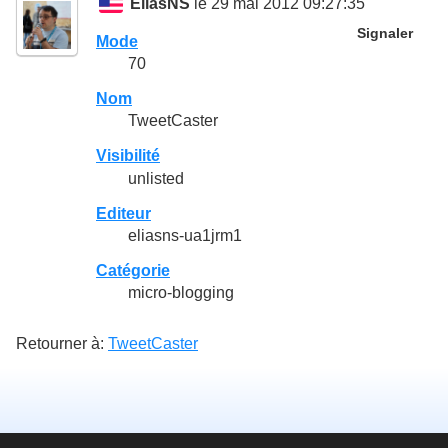
EliasNS
le 29 mai 2012 09:27:35
Signaler
Mode
70
Nom
TweetCaster
Visibilité
unlisted
Editeur
eliasns-ua1jrm1
Catégorie
micro-blogging
Retourner à:
TweetCaster