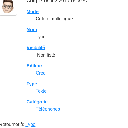
Greg
le 16 nov. 2010 16:09:57
Mode
Critère multilingue
Nom
Type
Visibilité
Non listé
Editeur
Greg
Type
Texte
Catégorie
Téléphones
Retourner à:
Type