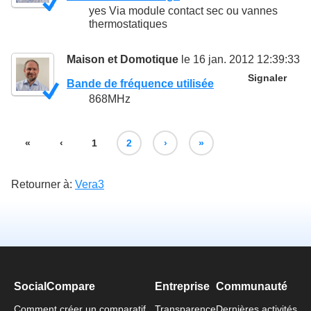
yes Via module contact sec ou vannes
thermostatiques
Maison et Domotique
le 16 jan. 2012 12:39:33
Signaler
Bande de fréquence utilisée
868MHz
«
‹
1
2
›
»
Retourner à:
Vera3
SocialCompare
Entreprise
Communauté
Comment créer un comparatif
Transparence
Dernières activités