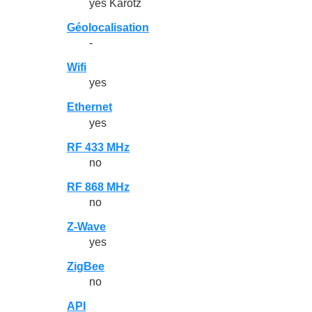
yes Karotz
Géolocalisation
-
Wifi
yes
Ethernet
yes
RF 433 MHz
no
RF 868 MHz
no
Z-Wave
yes
ZigBee
no
API