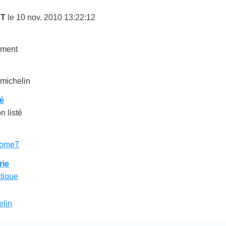
eT
le 10 nov. 2010 13:22:12
ément
michelin
té
 listé
romeT
rie
tique
elin