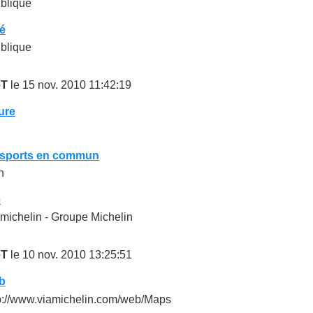
blique
té
blique
eT
le 15 nov. 2010 11:42:19
ure
i
nsports en commun
n
é
michelin - Groupe Michelin
eT
le 10 nov. 2010 13:25:51
b
p://www.viamichelin.com/web/Maps