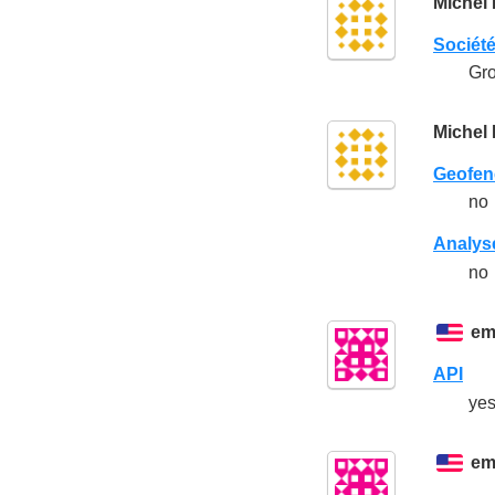
Michel
Sociét
Gro
Michel
Geofen
no
Analyse
no
em
API
yes
em