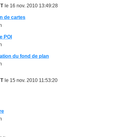
eT
le 16 nov. 2010 13:49:28
n de cartes
n
e POI
n
ation du fond de plan
n
eT
le 15 nov. 2010 11:53:20
i
re
n