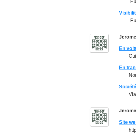
Pu
Visibili
Pu
Jerom
En voit
Ou
En tra
No
Sociét
Via
Jerom
Site we
htt