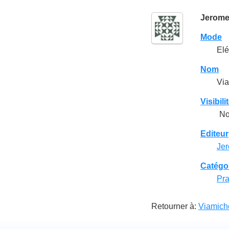
Jerom
Mode
El
Nom
Via
Visibili
Non
Editeur
Je
Catégo
Pra
Retourner à:
Viamich