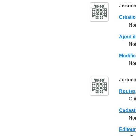
Jerom
Créatio
No
Ajout d
No
Modific
No
Jerom
Routes
Ou
Cadast
No
Editeur