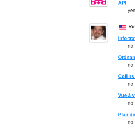
API
yes
Ri
Info-tra
no
Ordnan
no
Collin
no
Vue à v
no
Plan de
no