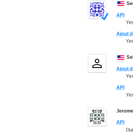
Se
API
Ye
Ajout d
Ye
Se
Ajout d
Yes
API
Yes
Jerom
API
Ou