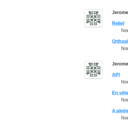
Jerom
Relief
No
Orthop
No
Jerom
API
No
En vél
No
A pied
No