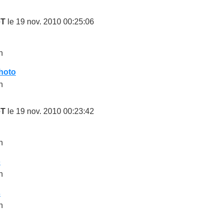
eT
le 19 nov. 2010 00:25:06
n
hoto
n
eT
le 19 nov. 2010 00:23:42
n
o
n
s
n