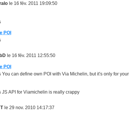
ralo
le 16 fév. 2011 19:09:50
s
e POI
s
bD
le 16 fév. 2011 12:55:50
e POI
 You can define own POI with Via Michelin, but it's only for you
 JS API for Viamichelin is really crappy
eT
le 29 nov. 2010 14:17:37
i