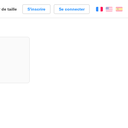
de taille
S'inscrire
Se connecter
Français
Englis
Es