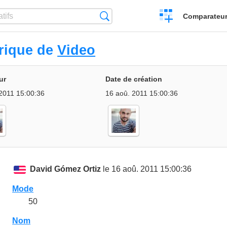
Créer
Recherche
Comparateur 
un
comparatif
rique de
Video
ur
Date de création
2011 15:00:36
16 aoû. 2011 15:00:36
David Gómez Ortiz
le 16 aoû. 2011 15:00:36
Mode
50
Nom