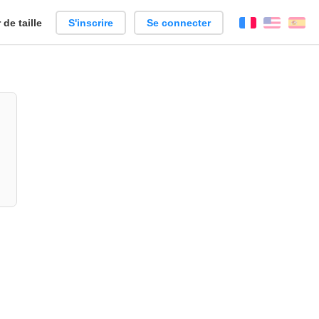
de taille
S'inscrire
Se connecter
Français
Englis
Es