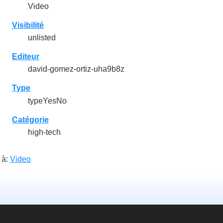
Video
Visibilité
unlisted
Editeur
david-gomez-ortiz-uha9b8z
Type
typeYesNo
Catégorie
high-tech
 à:
Video