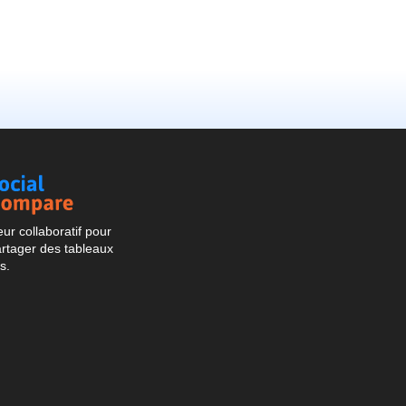
Social
Compare
r collaboratif pour
artager des tableaux
s.