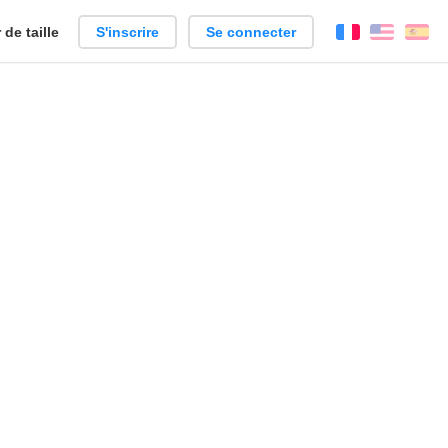
de taille
S'inscrire
Se connecter
Français
Englis
Es