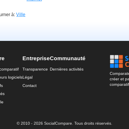
urner à:
Ville
re
Entreprise
Communauté
comparatif
Transparence
Dernières activités
Comparateu
urs logiciels
Légal
créer et p
comparatif
fs
Contact
tés
le
© 2010 - 2026 SocialCompare. Tous droits réservés.