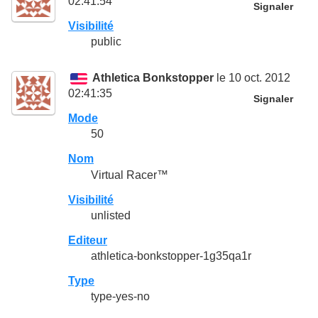
02:41:54
Signaler
Visibilité
public
Athletica Bonkstopper
le 10 oct. 2012
02:41:35
Signaler
Mode
50
Nom
Virtual Racer™
Visibilité
unlisted
Editeur
athletica-bonkstopper-1g35qa1r
Type
type-yes-no