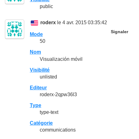
public
roderx
le 4 avr. 2015 03:35:42
Signaler
Mode
50
Nom
Visualización móvil
Visibilité
unlisted
Editeur
roderx-2qpw36l3
Type
type-text
Catégorie
communications