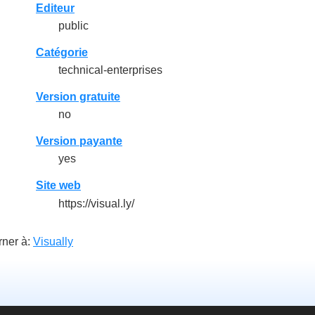
Editeur
public
Catégorie
technical-enterprises
Version gratuite
no
Version payante
yes
Site web
https://visual.ly/
rner à:
Visually