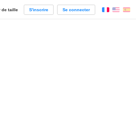
de taille
S'inscrire
Se connecter
Français
Englis
Es