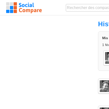
His
Mis 
1 fé