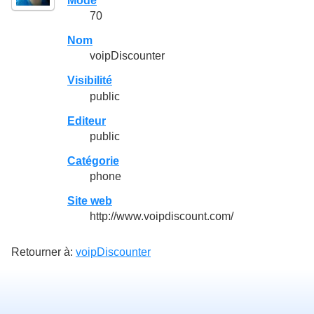
Mode
70
Nom
voipDiscounter
Visibilité
public
Editeur
public
Catégorie
phone
Site web
http://www.voipdiscount.com/
Retourner à:
voipDiscounter