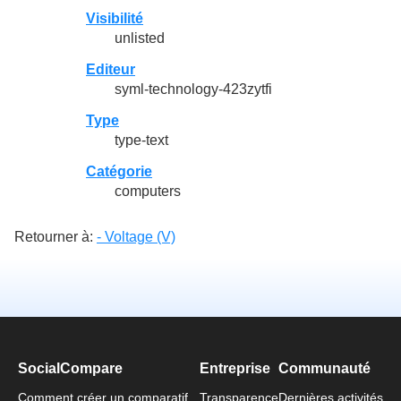
Visibilité
unlisted
Editeur
syml-technology-423zytfi
Type
type-text
Catégorie
computers
Retourner à:
- Voltage (V)
SocialCompare
Entreprise
Communauté
Comment créer un comparatif
Transparence
Dernières activités