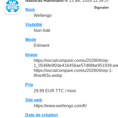
Naouras Hammami
le 13 avr. 2026 11:59:57
Signaler
Nom
Wellengo
Visibilité
Non listé
Mode
Elément
Image
https://socialcompare.com/u/202604/oip-
1_0546fe9f2de416456ae57d88be951939.w
https://socialcompare.com/u/202604/oip-1-
8hw4fi3u.webp
Prix
29.99 EUR TTC / mois
Site web
https://www.wellengo.com/fr/
Date de création