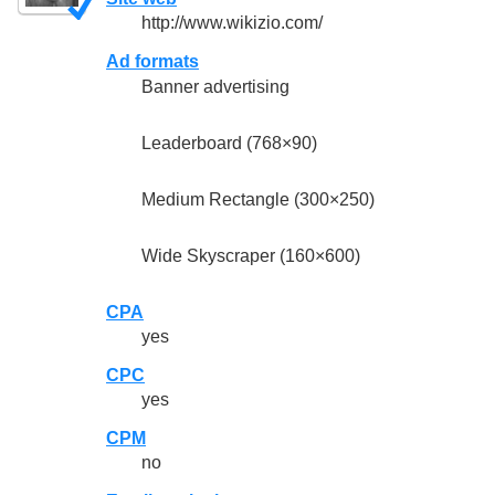
http://www.wikizio.com/
Ad formats
Banner advertising
Leaderboard (768×90)
Medium Rectangle (300×250)
Wide Skyscraper (160×600)
CPA
yes
CPC
yes
CPM
no