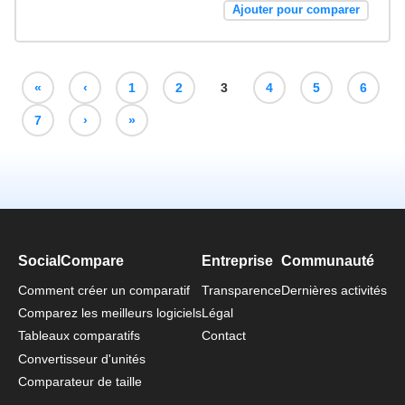
Ajouter pour comparer
«
‹
1
2
3
4
5
6
7
›
»
SocialCompare
Entreprise
Communauté
Comment créer un comparatif
Transparence
Dernières activités
Comparez les meilleurs logiciels
Légal
Tableaux comparatifs
Contact
Convertisseur d'unités
Comparateur de taille