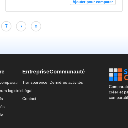
Ajouter pour comparer
7
›
»
re
Entreprise
Communauté
comparatif
Transparence
Dernières activités
Comparateu
urs logiciels
Légal
créer et p
comparatif
fs
Contact
tés
le