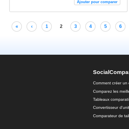
Ajouter pour comparer
«
‹
1
2
3
4
5
6
SocialCompa
Comment créer un 
Comparez les meille
Tableaux comparati
Convertisseur d'uni
Comparateur de tail