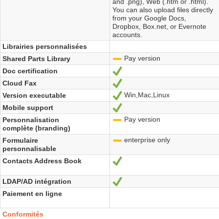
and .png), Web (.htm or .html).
You can also upload files directly
from your Google Docs,
Dropbox, Box.net, or Evernote
accounts.
Librairies personnalisées
Pay version
Shared Parts Library
-
Doc certification
Oui
Cloud Fax
Oui
Win,Mac,Linux
Version executable
Oui
Mobile support
Oui
Pay version
Personnalisation
-
complète (branding)
enterprise only
Formulaire
-
personnalisable
Contacts Address Book
Oui
LDAP/AD intégration
Oui
Paiement en ligne
Conformités