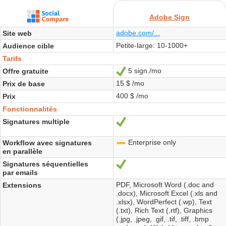
Adobe Sign
adobe.com/...
Site web
Petite-large: 10-1000+
Audience cible
Tarifs
5 sign./mo
Offre gratuite
Oui
15 $ /mo
Prix de base
400 $ /mo
Prix
Fonctionnalités
Signatures multiple
Oui
Enterprise only
Workflow avec signatures
-
en parallèle
Signatures séquentielles
Oui
par emails
PDF, Microsoft Word (.doc and
Extensions
.docx), Microsoft Excel (.xls and
.xlsx), WordPerfect (.wp), Text
(.txt), Rich Text (.rtf), Graphics
(.jpg, .jpeg, .gif, .tif, .tiff, .bmp