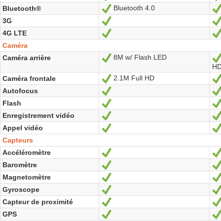
Bluetooth 4.0
Bluetooth®
Oui
3G
Oui
4G LTE
Oui
Caméra
8M w/ Flash LED
Caméra arrière
Oui
H
2.1M Full HD
Caméra frontale
Oui
Autofocus
Oui
Flash
Oui
Enregistrement vidéo
Oui
Appel vidéo
Oui
Capteurs
Accéléromètre
Oui
Baromètre
Oui
Magnetomètre
Oui
Gyroscope
Oui
Capteur de proximité
Oui
GPS
Oui