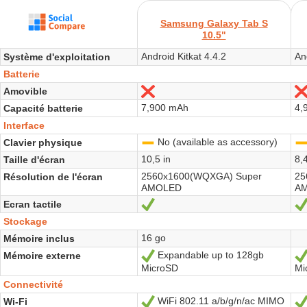
Samsung Galaxy Tab S
10.5"
Android Kitkat 4.4.2
An
Système d'exploitation
Batterie
Amovible
Non
7,900 mAh
4,
Capacité batterie
Interface
No (available as accessory)
Clavier physique
-
10,5 in
8,4
Taille d'écran
2560x1600(WQXGA) Super
25
Résolution de l'écran
AMOLED
A
Ecran tactile
Oui
Stockage
16 go
Mémoire inclus
Expandable up to 128gb
Mémoire externe
Oui
MicroSD
Mi
Connectivité
WiFi 802.11 a/b/g/n/ac MIMO
Wi-Fi
Oui