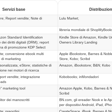
Servizi base
Distribuzio
re; Report vendite; Note di
Lulu Market;
libreria mondiale di ShopMyBook
on Standard Identification
Kindle Store di Amazon, Kindle Un
ei diritti digitali (DRM); report
Owners Library Landing
ma di promozione KDP Select
ite; conversione ebook multi
Apple iBookstore, Barnes & Nobl
i di marketing
Store, Kobo; Scribd
onalizzata; eStore; statistiche di
Amazon, iBookstore; B&N; Kobo
ione nei motori di ricerca
ort vendite; integrazione
Kobobooks; inMondadori
eads
" marketing tool
Amazon Apple, Kobo, Barnes & N
Scribd
itor dei manoscritti
BN.com, gli ereader Nook e le Appl
per dispositivi Android, iPad, iP
te; preordini,
CreateSpace, iBook, Barnes & N