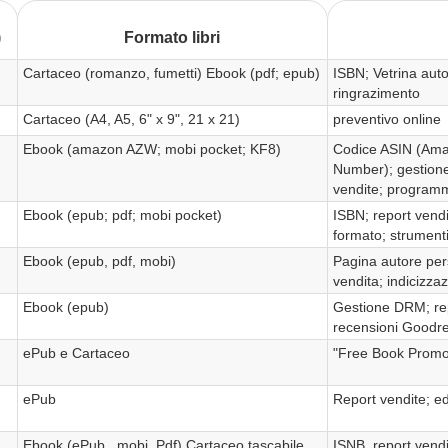
)
Formato libri
Cartaceo (romanzo, fumetti) Ebook (pdf; epub)
ISBN; Vetrina auto
ringrazimento
Cartaceo (A4, A5, 6" x 9", 21 x 21)
preventivo online
Ebook (amazon AZW; mobi pocket; KF8)
Codice ASIN (Amaz
Number); gestione d
vendite; program
Ebook (epub; pdf; mobi pocket)
ISBN; report vend
formato; strument
Ebook (epub, pdf, mobi)
Pagina autore pers
vendita; indicizzaz
Ebook (epub)
Gestione DRM; rep
recensioni Goodr
ePub e Cartaceo
"Free Book Promo
ePub
Report vendite; ed
Ebook (ePub, .mobi, Pdf) Cartaceo tascabile
ISNB, report vendi