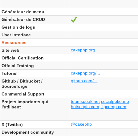
Générateur de menu
Générateur de CRUD
Oui
Gestion de logs
User interface
Ressources
cakephp.org
Site web
Official Certification
Offcial Training
cakephp.org/...
Tutoriel
github.com/...
Github / Bitbucket /
Sourceforge
Commercial Support
teamspeak.net
socialpoke.me
Projets importants qui
hotscripts.com
flipcomp.com
l'utilisent
@cakephp
X (Twitter)
Development community