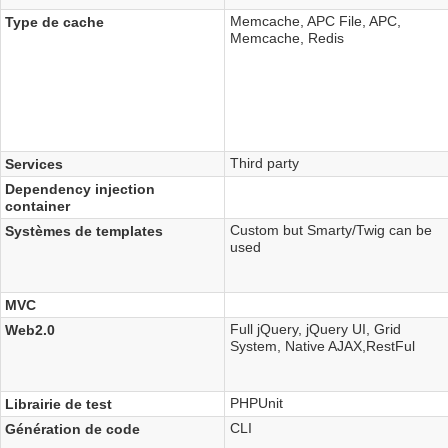
Memcache, APC File, APC,
Type de cache
Memcache, Redis
Third party
Services
Dependency injection
container
Custom but Smarty/Twig can be
Systèmes de templates
used
MVC
Full jQuery, jQuery UI, Grid
Web2.0
System, Native AJAX,RestFul
PHPUnit
Librairie de test
CLI
Génération de code