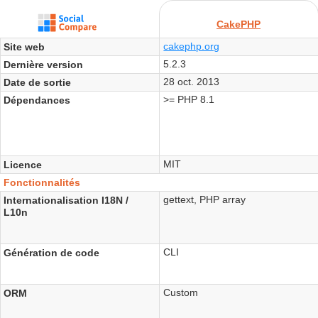
CakePHP
cakephp.org
Site web
5.2.3
Dernière version
28 oct. 2013
Date de sortie
>= PHP 8.1
Dépendances
MIT
Licence
Fonctionnalités
gettext, PHP array
Internationalisation I18N /
L10n
CLI
Génération de code
Custom
ORM