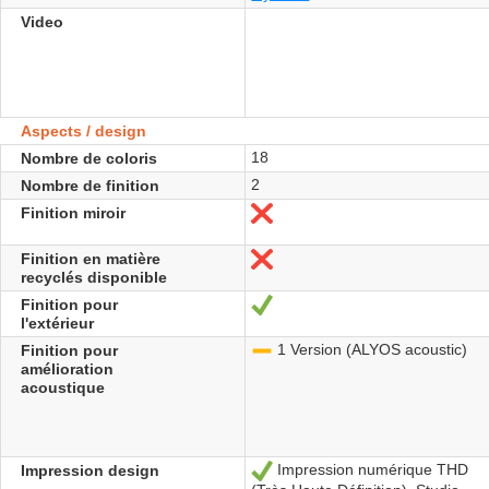
Video
Aspects / design
18
Nombre de coloris
2
Nombre de finition
Finition miroir
Nein
Finition en matière
Nein
recyclés disponible
Finition pour
Ja
l'extérieur
1 Version (ALYOS acoustic)
Finition pour
-
amélioration
acoustique
Impression numérique THD
Impression design
Ja