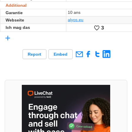
Additional
10 ans
Garantie
alyos.eu
Webseite
3
Likes
Ich mag das
+
Report
Embed