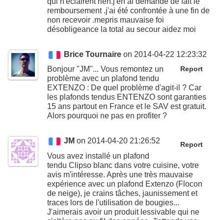
qui n'éclairent rien.j'en ai demandé de fait le
remboursement .j'ai été confrontée à une fin de
non recevoir .mepris mauvaise foi
désobligeance la total au secour aidez moi
Brice Tournaire
on 2014-04-22 12:23:32
Bonjour "JM"... Vous remontez un
Report
problème avec un plafond tendu
EXTENZO : De quel problème d'agit-il ? Car
les plafonds tendus ENTENZO sont garanties
15 ans partout en France et le SAV est gratuit.
Alors pourquoi ne pas en profiter ?
JM
on 2014-04-20 21:26:52
Report
Vous avez installé un plafond
tendu Clipso blanc dans votre cuisine, votre
avis m'intéresse. Après une très mauvaise
expérience avec un plafond Extenzo (Flocon
de neige), je crains tâches, jaunissement et
traces lors de l'utilisation de bougies...
J'aimerais avoir un produit lessivable qui ne