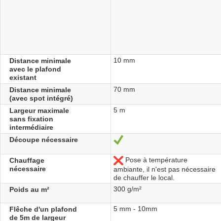
10 mm
Distance minimale
avec le plafond
existant
70 mm
Distance minimale
(avec spot intégré)
5 m
Largeur maximale
sans fixation
intermédiaire
Découpe nécessaire
Ja
Pose à température
Chauffage
Nein
nécessaire
ambiante, il n'est pas nécessaire
de chauffer le local.
300 g/m²
Poids au m²
5 mm - 10mm
Flêche d'un plafond
de 5m de largeur