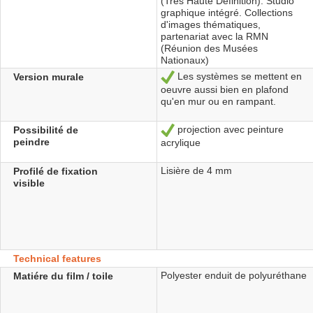
(Très Haute Définition). Studio
graphique intégré. Collections
d'images thématiques,
partenariat avec la RMN
(Réunion des Musées
Nationaux)
Les systèmes se mettent en
Version murale
Ja
oeuvre aussi bien en plafond
qu'en mur ou en rampant.
projection avec peinture
Possibilité de
Ja
peindre
acrylique
Lisière de 4 mm
Profilé de fixation
visible
Technical features
Polyester enduit de polyuréthane
Matiére du film / toile