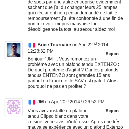
de spots par une autre entreprise évidemment
sachant que j'ai du chànger leurs 25 lampes
qui n'éclairent rien.j'en ai demandé de fait le
remboursement .j'ai été confrontée à une fin de
non recevoir .mepris mauvaise foi
désobligeance la total au secour aidez moi
nd
Brice Tournaire
on Apr. 22
2014
12:23:32 PM
Report
Bonjour "JM"... Vous remontez un
problème avec un plafond tendu EXTENZO :
De quel problème d'agit-il ? Car les plafonds
tendus ENTENZO sont garanties 15 ans
partout en France et le SAV est gratuit. Alors
pourquoi ne pas en profiter ?
th
JM
on Apr. 20
2014 9:26:52 PM
Vous avez installé un plafond
Report
tendu Clipso blanc dans votre
cuisine, votre avis m'intéresse. Après une très
mauvaise expérience avec un plafond Extenzo