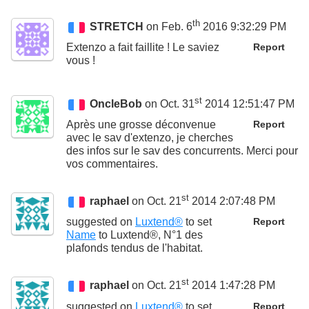
th
STRETCH
on Feb. 6
2016 9:32:29 PM
Extenzo a fait faillite ! Le saviez
Report
vous !
st
OncleBob
on Oct. 31
2014 12:51:47 PM
Après une grosse déconvenue
Report
avec le sav d'extenzo, je cherches
des infos sur le sav des concurrents. Merci pour
vos commentaires.
st
raphael
on Oct. 21
2014 2:07:48 PM
suggested on
Luxtend®
to set
Report
Name
to
Luxtend®, N°1 des
plafonds tendus de l'habitat.
st
raphael
on Oct. 21
2014 1:47:28 PM
suggested on
Luxtend®
to set
Report