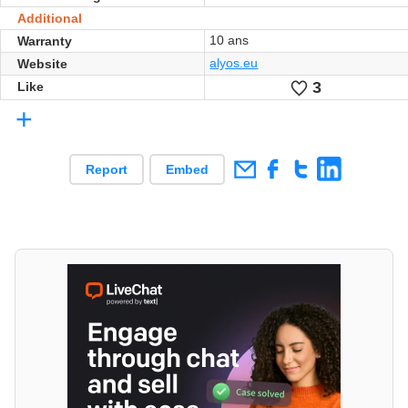
Additional
10 ans
Warranty
alyos.eu
Website
3
Likes
Like
+
Report
Embed