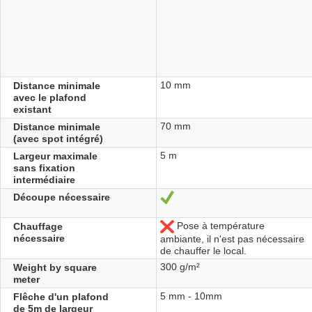
10 mm
Distance minimale
avec le plafond
existant
70 mm
Distance minimale
(avec spot intégré)
5 m
Largeur maximale
sans fixation
intermédiaire
Découpe nécessaire
Yes
Pose à température
Chauffage
No
nécessaire
ambiante, il n'est pas nécessaire
de chauffer le local.
300 g/m²
Weight by square
meter
5 mm - 10mm
Flêche d'un plafond
de 5m de largeur