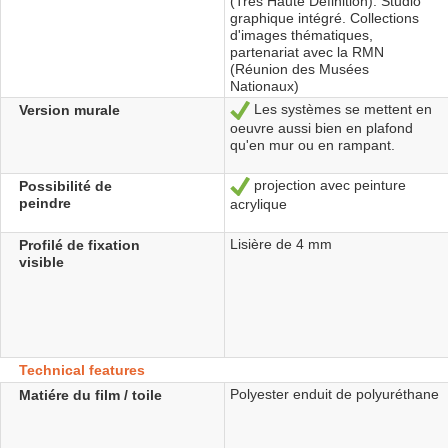
(Très Haute Définition). Studio
graphique intégré. Collections
d'images thématiques,
partenariat avec la RMN
(Réunion des Musées
Nationaux)
Les systèmes se mettent en
Version murale
Yes
oeuvre aussi bien en plafond
qu'en mur ou en rampant.
projection avec peinture
Possibilité de
Yes
peindre
acrylique
Lisière de 4 mm
Profilé de fixation
visible
Technical features
Polyester enduit de polyuréthane
Matiére du film / toile