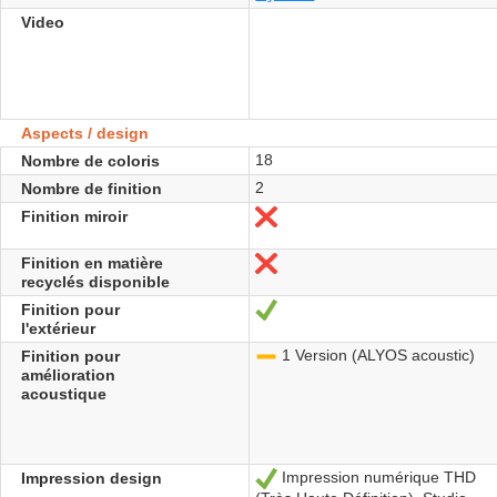
Video
Aspects / design
18
Nombre de coloris
2
Nombre de finition
Finition miroir
No
Finition en matière
No
recyclés disponible
Finition pour
Yes
l'extérieur
1 Version (ALYOS acoustic)
Finition pour
-
amélioration
acoustique
Impression numérique THD
Impression design
Yes