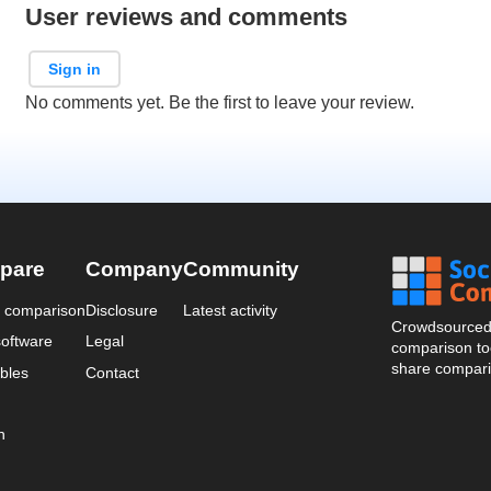
User reviews and comments
Sign in
No comments yet. Be the first to leave your review.
pare
Company
Community
a comparison
Disclosure
Latest activity
Crowdsourced 
oftware
Legal
comparison too
share compari
bles
Contact
n