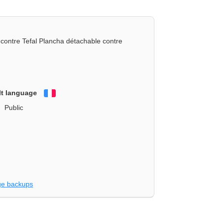
ontre Tefal Plancha détachable contre
lt language
Français
Public
e backups