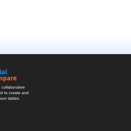
Social
Compare
collaborative
l to create and
son tables.