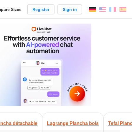
pare Sizes
Register
Sign in
English
França
Es
n
+
lancha détachable
Lagrange Plancha bois
Tefal Plan