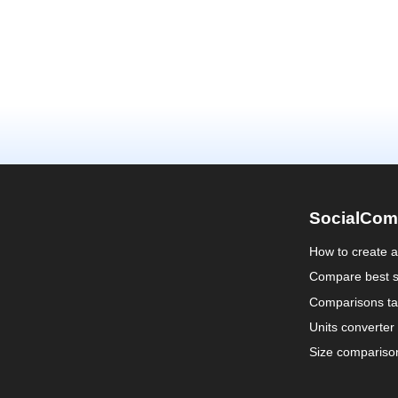
SocialCom
How to create 
Compare best s
Comparisons ta
Units converter
Size compariso