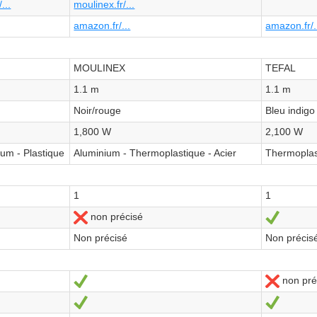
...
moulinex.fr/...
amazon.fr/...
amazon.fr/.
MOULINEX
TEFAL
1.1 m
1.1 m
Noir/rouge
Bleu indigo
1,800 W
2,100 W
ium - Plastique
Aluminium - Thermoplastique - Acier
Thermoplas
1
1
non précisé
Nein
Ja
Non précisé
Non précis
non pré
Ja
Nein
Ja
Ja