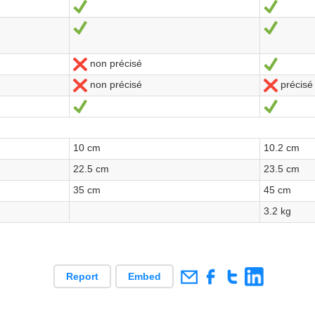
Ja
Ja
Ja
Ja
non précisé
Nein
Ja
non précisé
précisé
Nein
Nein
Ja
Ja
10 cm
10.2 cm
22.5 cm
23.5 cm
35 cm
45 cm
3.2 kg
Report
Embed