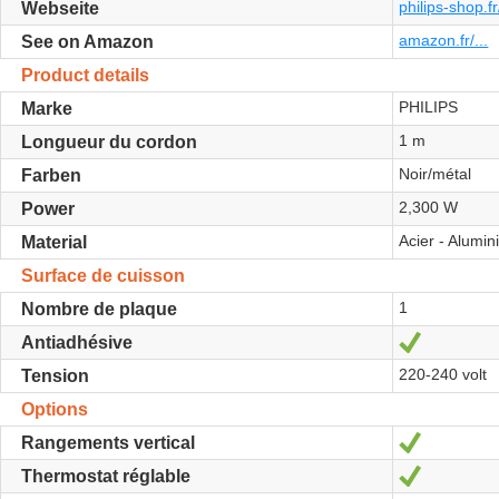
philips-shop.fr/
Webseite
amazon.fr/...
See on Amazon
Product details
PHILIPS
Marke
1 m
Longueur du cordon
Noir/métal
Farben
2,300 W
Power
Acier - Alumin
Material
Surface de cuisson
1
Nombre de plaque
Ja
Antiadhésive
220-240 volt
Tension
Options
Ja
Rangements vertical
Ja
Thermostat réglable