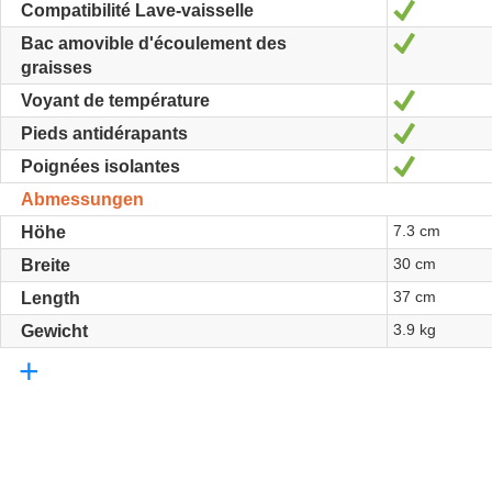
Ja
Compatibilité Lave-vaisselle
Ja
Bac amovible d'écoulement des
graisses
Ja
Voyant de température
Ja
Pieds antidérapants
Ja
Poignées isolantes
Abmessungen
7.3 cm
Höhe
30 cm
Breite
37 cm
Length
3.9 kg
Gewicht
+