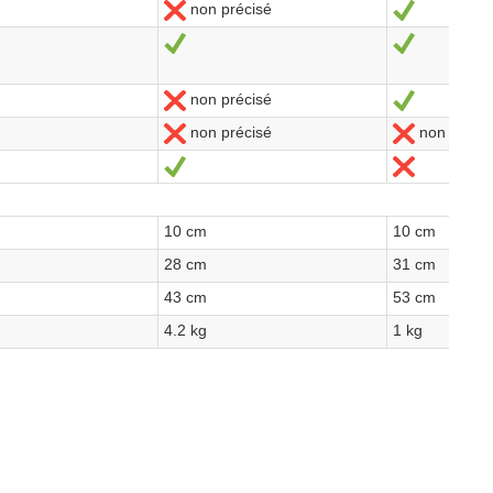
non précisé
Nein
Ja
Ja
Ja
non précisé
Nein
Ja
non précisé
non précis
Nein
Nein
Ja
Nein
10 cm
10 cm
28 cm
31 cm
43 cm
53 cm
4.2 kg
1 kg