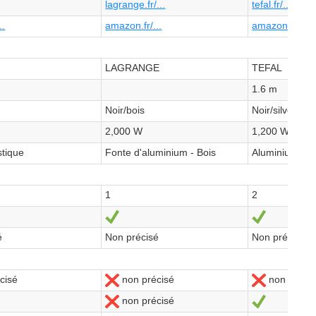
lagrange.fr/...
tefal.fr/...
..
amazon.fr/...
amazon.fr/...
LAGRANGE
TEFAL
1.6 m
Noir/bois
Noir/silver
2,000 W
1,200 W
tique
Fonte d'aluminium - Bois
Aluminium
1
2
Ja
Ja
é
Non précisé
Non précisé
cisé
non précisé
non précis
Nein
Nein
non précisé
Nein
Ja