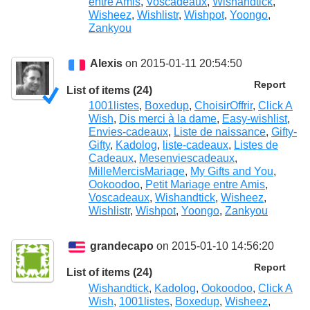
entre Amis
,
Voscadeaux
,
Wishandtick
,
Wisheez
,
Wishlistr
,
Wishpot
,
Yoongo
,
Zankyou
Alexis
on 2015-01-11 20:54:50
Report
List of items (24)
1001listes
,
Boxedup
,
ChoisirOffrir
,
Click A
Wish
,
Dis merci à la dame
,
Easy-wishlist
,
Envies-cadeaux
,
Liste de naissance
,
Gifty-
Gifty
,
Kadolog
,
liste-cadeaux
,
Listes de
Cadeaux
,
Mesenviescadeaux
,
MilleMercisMariage
,
My Gifts and You
,
Ookoodoo
,
Petit Mariage entre Amis
,
Voscadeaux
,
Wishandtick
,
Wisheez
,
Wishlistr
,
Wishpot
,
Yoongo
,
Zankyou
grandecapo
on 2015-01-10 14:56:20
Report
List of items (24)
Wishandtick
,
Kadolog
,
Ookoodoo
,
Click A
Wish
,
1001listes
,
Boxedup
,
Wisheez
,