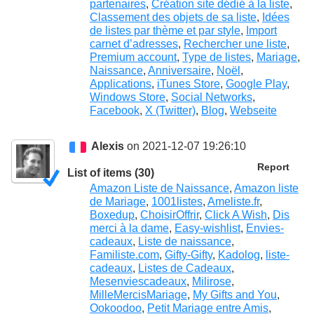
partenaires
,
Création site dédié à la liste
,
Classement des objets de sa liste
,
Idées
de listes par thème et par style
,
Import
carnet d’adresses
,
Rechercher une liste
,
Premium account
,
Type de listes
,
Mariage
,
Naissance
,
Anniversaire
,
Noël
,
Applications
,
iTunes Store
,
Google Play
,
Windows Store
,
Social Networks
,
Facebook
,
X (Twitter)
,
Blog
,
Webseite
Alexis
on 2021-12-07 19:26:10
Report
List of items (30)
Amazon Liste de Naissance
,
Amazon liste
de Mariage
,
1001listes
,
Ameliste.fr
,
Boxedup
,
ChoisirOffrir
,
Click A Wish
,
Dis
merci à la dame
,
Easy-wishlist
,
Envies-
cadeaux
,
Liste de naissance
,
Familiste.com
,
Gifty-Gifty
,
Kadolog
,
liste-
cadeaux
,
Listes de Cadeaux
,
Mesenviescadeaux
,
Milirose
,
MilleMercisMariage
,
My Gifts and You
,
Ookoodoo
,
Petit Mariage entre Amis
,