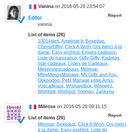
Vanina
on 2016-05-28 23:54:07
Report
Editor
vanina
List of items (26)
1001listes
,
Ameliste.fr
,
Boxedup
,
ChoisirOffrir
,
Click A Wish
,
Dis merci à la
dame
,
Easy-wishlist
,
Envies-cadeaux
,
Liste de naissance
,
Gifty-Gifty
,
Kadolog
,
liste-cadeaux
,
Listes de Cadeaux
,
Mesenviescadeaux
,
Milirose
,
MilleMercisMariage
,
My Gifts and You
,
Ookoodoo
,
Petit Mariage entre Amis
,
Voscadeaux
,
Wishandtick
,
Wisheez
,
Wishlistr
,
Wishpot
,
Yoongo
,
Zankyou
Milirose
on 2016-05-28 09:11:15
Report
List of items (26)
Milirose
,
Boxedup
,
Click A Wish
,
Dis merci
à la dame
,
Easy-wishlist
,
Liste de