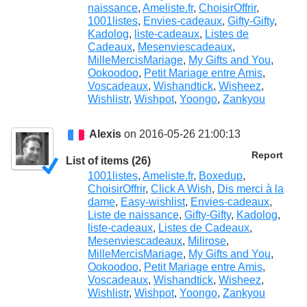
naissance
,
Ameliste.fr
,
ChoisirOffrir
,
1001listes
,
Envies-cadeaux
,
Gifty-Gifty
,
Kadolog
,
liste-cadeaux
,
Listes de
Cadeaux
,
Mesenviescadeaux
,
MilleMercisMariage
,
My Gifts and You
,
Ookoodoo
,
Petit Mariage entre Amis
,
Voscadeaux
,
Wishandtick
,
Wisheez
,
Wishlistr
,
Wishpot
,
Yoongo
,
Zankyou
Alexis
on 2016-05-26 21:00:13
Report
List of items (26)
1001listes
,
Ameliste.fr
,
Boxedup
,
ChoisirOffrir
,
Click A Wish
,
Dis merci à la
dame
,
Easy-wishlist
,
Envies-cadeaux
,
Liste de naissance
,
Gifty-Gifty
,
Kadolog
,
liste-cadeaux
,
Listes de Cadeaux
,
Mesenviescadeaux
,
Milirose
,
MilleMercisMariage
,
My Gifts and You
,
Ookoodoo
,
Petit Mariage entre Amis
,
Voscadeaux
,
Wishandtick
,
Wisheez
,
Wishlistr
,
Wishpot
,
Yoongo
,
Zankyou