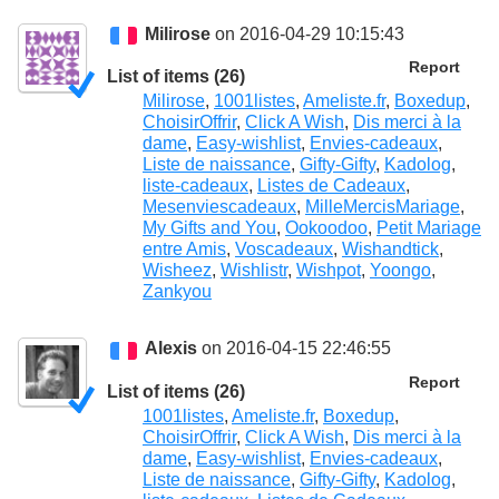
Milirose
on 2016-04-29 10:15:43
Report
List of items (26)
Milirose
,
1001listes
,
Ameliste.fr
,
Boxedup
,
ChoisirOffrir
,
Click A Wish
,
Dis merci à la
dame
,
Easy-wishlist
,
Envies-cadeaux
,
Liste de naissance
,
Gifty-Gifty
,
Kadolog
,
liste-cadeaux
,
Listes de Cadeaux
,
Mesenviescadeaux
,
MilleMercisMariage
,
My Gifts and You
,
Ookoodoo
,
Petit Mariage
entre Amis
,
Voscadeaux
,
Wishandtick
,
Wisheez
,
Wishlistr
,
Wishpot
,
Yoongo
,
Zankyou
Alexis
on 2016-04-15 22:46:55
Report
List of items (26)
1001listes
,
Ameliste.fr
,
Boxedup
,
ChoisirOffrir
,
Click A Wish
,
Dis merci à la
dame
,
Easy-wishlist
,
Envies-cadeaux
,
Liste de naissance
,
Gifty-Gifty
,
Kadolog
,