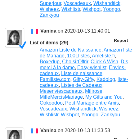
Superjour
,
Voscadeaux
,
Wishandtick
,
Wisheez
,
Wishlistr
,
Wishpot
,
Yoongo
,
Zankyou
Vanina
on 2020-10-13 11:40:01
Report
List of items (29)
Amazon Liste de Naissance
,
Amazon liste
de Mariage
,
1001listes
,
Ameliste.fr
,
Boxedup
,
ChoisirOffrir
,
Click A Wish
,
Dis
merci à la dame
,
Easy-wishlist
,
Envies-
cadeaux
,
Liste de naissance
,
Familiste.com
,
Gifty-Gifty
,
Kadolog
,
liste-
cadeaux
,
Listes de Cadeaux
,
Mesenviescadeaux
,
Milirose
,
MilleMercisMariage
,
My Gifts and You
,
Ookoodoo
,
Petit Mariage entre Amis
,
Voscadeaux
,
Wishandtick
,
Wisheez
,
Wishlistr
,
Wishpot
,
Yoongo
,
Zankyou
Vanina
on 2020-10-13 11:33:58