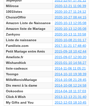
Superjour
2021-12-07 17:51:11
Milirose
2020-12-21 11:06:39
1001listes
2020-10-27 11:24:12
ChoisirOffrir
2020-10-27 08:44:15
Amazon Liste de Naissance
2020-10-13 12:05:08
Amazon liste de Mariage
2020-10-13 12:05:08
Zankyou
2020-10-13 11:33:58
Liste de naissance
2020-10-08 21:01:17
Familiste.com
2017-11-21 17:48:40
Petit Mariage entre Amis
2015-09-18 10:42:44
Ameliste.fr
2015-09-07 12:00:20
Wishandtick
2015-01-10 14:56:27
liste-cadeaux
2014-11-06 11:05:21
Yoongo
2014-10-10 19:38:39
MilleMercisMariage
2014-10-08 21:28:45
Dis merci à la dame
2014-10-08 12:24:58
Ookoodoo
2014-04-18 11:37:03
Click A Wish
2013-12-13 21:31:40
My Gifts and You
2012-12-03 18:10:45