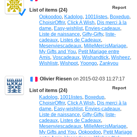
Report
List of items (24)
Ookoodoo
,
Kadolog
,
1001listes
,
Boxedup
,
ChoisirOffrir
,
Click A Wish
,
Dis merci à la
dame
,
Easy-wishlist
,
Envies-cadeaux
,
Liste de naissance
,
Gifty-Gifty
,
liste-
cadeaux
,
Listes de Cadeaux
,
Mesenviescadeaux
,
MilleMercisMariage
,
My Gifts and You
,
Petit Mariage entre
Amis
,
Voscadeaux
,
Wishandtick
,
Wisheez
,
Wishlistr
,
Wishpot
,
Yoongo
,
Zankyou
Olivier Riesen
on 2015-02-03 11:27:17
Report
List of items (24)
Kadolog
,
1001listes
,
Boxedup
,
ChoisirOffrir
,
Click A Wish
,
Dis merci à la
dame
,
Easy-wishlist
,
Envies-cadeaux
,
Liste de naissance
,
Gifty-Gifty
,
liste-
cadeaux
,
Listes de Cadeaux
,
Mesenviescadeaux
,
MilleMercisMariage
,
My Gifts and You
,
Ookoodoo
,
Petit Mariage