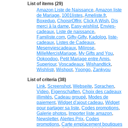
List of items (29)
Amazon Liste de Naissance
,
Amazon liste
de Mariage
,
1001listes
,
Ameliste.fr
,
Boxedup
,
ChoisirOffrir
,
Click A Wish
,
Dis
merci à la dame
,
Easy-wishlist
,
Envies-
cadeaux
,
Liste de naissance
,
Familiste.com
,
Gifty-Gifty
,
Kadolog
,
liste-
cadeaux
,
Listes de Cadeaux
,
Mesenviescadeaux
,
Milirose
,
MilleMercisMariage
,
My Gifts and You
,
Ookoodoo
,
Petit Mariage entre Amis
,
Superjour
,
Voscadeaux
,
Wishandtick
,
Wishlistr
,
Wishpot
,
Yoongo
,
Zankyou
List of criteria (38)
Link
,
Screenshot
,
Webseite
,
Sprachen
,
Video
,
Eigenschaften
,
Choix des cadeaux
illimités
,
Cadeau groupé
,
Modes de
paiement
,
Widget d'ajout cadeau
,
Widget
pour partager sa liste
,
Codes promotions
,
Galerie photos
,
Importer liste amazon
,
Newsletter
,
Alertes Prix
,
Codes
promotions
,
Carte emplacement boutiques