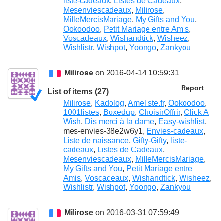
liste-cadeaux
,
Listes de Cadeaux
,
Mesenviescadeaux
,
Milirose
,
MilleMercisMariage
,
My Gifts and You
,
Ookoodoo
,
Petit Mariage entre Amis
,
Voscadeaux
,
Wishandtick
,
Wisheez
,
Wishlistr
,
Wishpot
,
Yoongo
,
Zankyou
Milirose
on 2016-04-14 10:59:31
Report
List of items (27)
Milirose
,
Kadolog
,
Ameliste.fr
,
Ookoodoo
,
1001listes
,
Boxedup
,
ChoisirOffrir
,
Click A
Wish
,
Dis merci à la dame
,
Easy-wishlist
,
mes-envies-38e2w6y1,
Envies-cadeaux
,
Liste de naissance
,
Gifty-Gifty
,
liste-
cadeaux
,
Listes de Cadeaux
,
Mesenviescadeaux
,
MilleMercisMariage
,
My Gifts and You
,
Petit Mariage entre
Amis
,
Voscadeaux
,
Wishandtick
,
Wisheez
,
Wishlistr
,
Wishpot
,
Yoongo
,
Zankyou
Milirose
on 2016-03-31 07:59:49