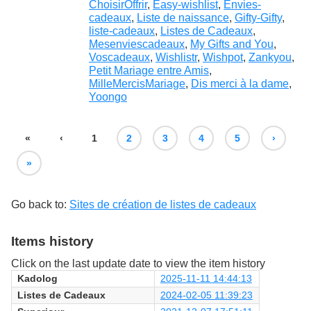
ChoisirOffrir
,
Easy-wishlist
,
Envies-
cadeaux
,
Liste de naissance
,
Gifty-Gifty
,
liste-cadeaux
,
Listes de Cadeaux
,
Mesenviescadeaux
,
My Gifts and You
,
Voscadeaux
,
Wishlistr
,
Wishpot
,
Zankyou
,
Petit Mariage entre Amis
,
MilleMercisMariage
,
Dis merci à la dame
,
Yoongo
«
‹
1
2
3
4
5
›
»
Go back to:
Sites de création de listes de cadeaux
Items history
Click on the last update date to view the item history
Kadolog
2025-11-11 14:44:13
Listes de Cadeaux
2024-02-05 11:39:23