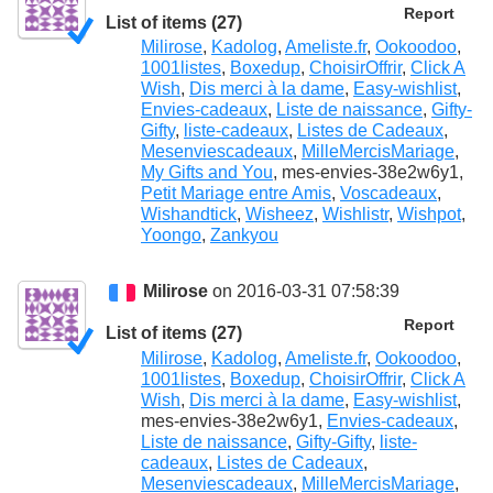
Report
List of items (27)
Milirose
,
Kadolog
,
Ameliste.fr
,
Ookoodoo
,
1001listes
,
Boxedup
,
ChoisirOffrir
,
Click A
Wish
,
Dis merci à la dame
,
Easy-wishlist
,
Envies-cadeaux
,
Liste de naissance
,
Gifty-
Gifty
,
liste-cadeaux
,
Listes de Cadeaux
,
Mesenviescadeaux
,
MilleMercisMariage
,
My Gifts and You
, mes-envies-38e2w6y1,
Petit Mariage entre Amis
,
Voscadeaux
,
Wishandtick
,
Wisheez
,
Wishlistr
,
Wishpot
,
Yoongo
,
Zankyou
Milirose
on 2016-03-31 07:58:39
Report
List of items (27)
Milirose
,
Kadolog
,
Ameliste.fr
,
Ookoodoo
,
1001listes
,
Boxedup
,
ChoisirOffrir
,
Click A
Wish
,
Dis merci à la dame
,
Easy-wishlist
,
mes-envies-38e2w6y1,
Envies-cadeaux
,
Liste de naissance
,
Gifty-Gifty
,
liste-
cadeaux
,
Listes de Cadeaux
,
Mesenviescadeaux
,
MilleMercisMariage
,