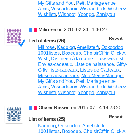
My Gifts and You
,
Petit Mariage entre
Amis
,
Voscadeaux
,
Wishandtick
,
Wisheez
,
Wishlistr
,
Wishpot
,
Yoongo
,
Zankyou
Milirose
on 2016-02-24 11:40:27
Report
List of items (26)
Milirose
,
Kadolog
,
Ameliste.fr
,
Ookoodoo
,
1001listes
,
Boxedup
,
ChoisirOffrir
,
Click A
Wish
,
Dis merci à la dame
,
Easy-wishlist
,
Envies-cadeaux
,
Liste de naissance
,
Gifty-
Gifty
,
liste-cadeaux
,
Listes de Cadeaux
,
Mesenviescadeaux
,
MilleMercisMariage
,
My Gifts and You
,
Petit Mariage entre
Amis
,
Voscadeaux
,
Wishandtick
,
Wisheez
,
Wishlistr
,
Wishpot
,
Yoongo
,
Zankyou
Olivier Riesen
on 2015-07-14 14:28:20
Report
List of items (25)
Kadolog
,
Ookoodoo
,
Ameliste.fr
,
1001listes
,
Boxedup
,
ChoisirOffrir
,
Click A