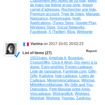
Classement des objets de sa liste
,
Idées
de listes par thème et par style
,
Import
carnet d’adresses
,
Rechercher une liste
,
Premium account
,
Type de listes
,
Mariage
,
Naissance
,
Anniversaire
,
Noël
,
Applications
,
iTunes Store
,
Google Play
,
Windows Store
,
Social Networks
,
Facebook
,
X (Twitter)
,
Blog
,
Webseite
Vanina
on 2017-10-01 20:02:23
Report
List of items (27)
1001listes
,
Ameliste.fr
,
Boxedup
,
ChoisirOffrir
,
Click A Wish
,
Dis merci à la
dame
,
Easy-wishlist
,
Envies-cadeaux
,
Liste de naissance
,
Familiste.com
,
Gifty-
Gifty
,
Kadolog
,
liste-cadeaux
,
Listes de
Cadeaux
,
Mesenviescadeaux
,
Milirose
,
MilleMercisMariage
,
My Gifts and You
,
Ookoodoo
,
Petit Mariage entre Amis
,
Voscadeaux
,
Wishandtick
,
Wisheez
,
Wishlistr
,
Wishpot
,
Yoongo
,
Zankyou