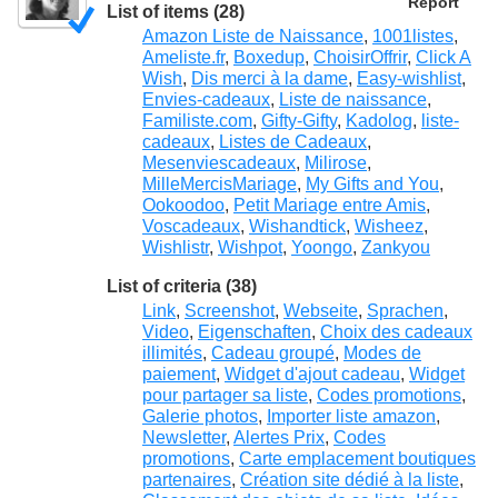
Report
List of items (28)
Amazon Liste de Naissance
,
1001listes
,
Ameliste.fr
,
Boxedup
,
ChoisirOffrir
,
Click A
Wish
,
Dis merci à la dame
,
Easy-wishlist
,
Envies-cadeaux
,
Liste de naissance
,
Familiste.com
,
Gifty-Gifty
,
Kadolog
,
liste-
cadeaux
,
Listes de Cadeaux
,
Mesenviescadeaux
,
Milirose
,
MilleMercisMariage
,
My Gifts and You
,
Ookoodoo
,
Petit Mariage entre Amis
,
Voscadeaux
,
Wishandtick
,
Wisheez
,
Wishlistr
,
Wishpot
,
Yoongo
,
Zankyou
List of criteria (38)
Link
,
Screenshot
,
Webseite
,
Sprachen
,
Video
,
Eigenschaften
,
Choix des cadeaux
illimités
,
Cadeau groupé
,
Modes de
paiement
,
Widget d'ajout cadeau
,
Widget
pour partager sa liste
,
Codes promotions
,
Galerie photos
,
Importer liste amazon
,
Newsletter
,
Alertes Prix
,
Codes
promotions
,
Carte emplacement boutiques
partenaires
,
Création site dédié à la liste
,