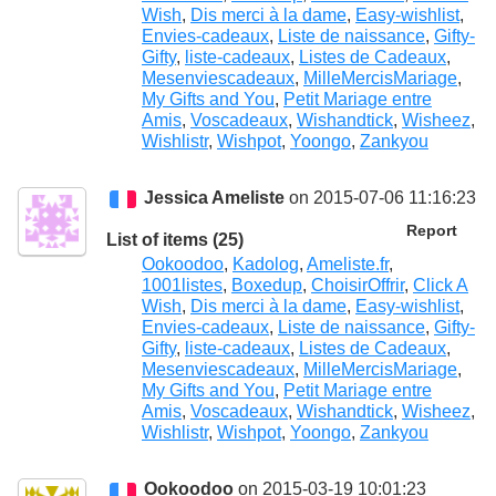
Wish
,
Dis merci à la dame
,
Easy-wishlist
,
Envies-cadeaux
,
Liste de naissance
,
Gifty-
Gifty
,
liste-cadeaux
,
Listes de Cadeaux
,
Mesenviescadeaux
,
MilleMercisMariage
,
My Gifts and You
,
Petit Mariage entre
Amis
,
Voscadeaux
,
Wishandtick
,
Wisheez
,
Wishlistr
,
Wishpot
,
Yoongo
,
Zankyou
Jessica Ameliste
on 2015-07-06 11:16:23
Report
List of items (25)
Ookoodoo
,
Kadolog
,
Ameliste.fr
,
1001listes
,
Boxedup
,
ChoisirOffrir
,
Click A
Wish
,
Dis merci à la dame
,
Easy-wishlist
,
Envies-cadeaux
,
Liste de naissance
,
Gifty-
Gifty
,
liste-cadeaux
,
Listes de Cadeaux
,
Mesenviescadeaux
,
MilleMercisMariage
,
My Gifts and You
,
Petit Mariage entre
Amis
,
Voscadeaux
,
Wishandtick
,
Wisheez
,
Wishlistr
,
Wishpot
,
Yoongo
,
Zankyou
Ookoodoo
on 2015-03-19 10:01:23