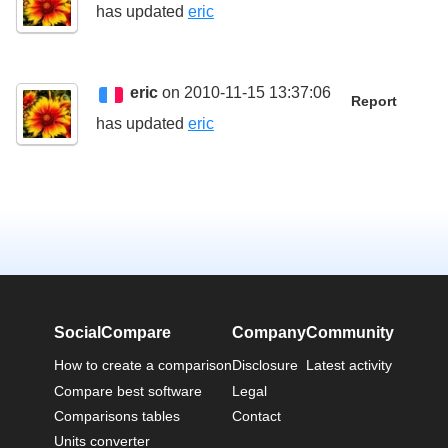
has updated
eric
eric
on 2010-11-15 13:37:06
Report
has updated
eric
SocialCompare
Company
Community
How to create a comparison
Disclosure
Latest activity
Compare best software
Legal
Comparisons tables
Contact
Units converter