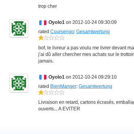
trop cher
Oyolo1
on 2012-10-24 09:30:09
rated
Coursengo
:
Gesamtwertung
1/5
bof, le livreur a pas voulu me livrer devant ma
j'ai dû aller chercher mes achats sur le trottoir
jamais.
Oyolo1
on 2012-10-24 09:29:10
rated
BienManger
:
Gesamtwertung
1/5
Livraison en retard, cartons écrasés, emball
ouverts... A EVITER