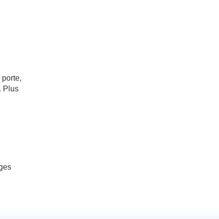
 porte,
. Plus
ages