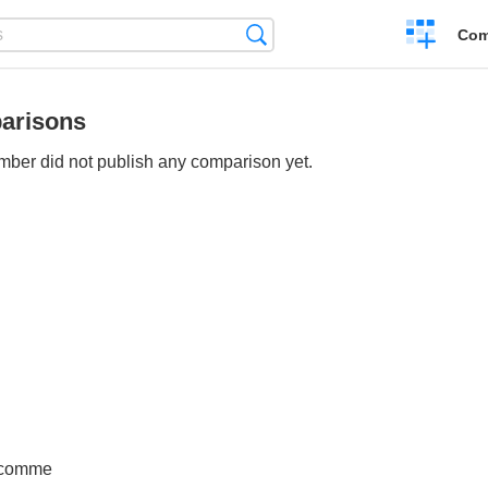
Create
Search
Com
a
compariso
arisons
ber did not publish any comparison yet.
n comme