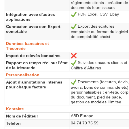
règlements clients - création de
documents fournisseurs
PDF, Excel, CSV, Ebay
Intégration avec d'autres
Ja
applications
Export des écritures
Connexion avec son Expert-
Ja
comptable
comptable au format du logiciel
de comptabilité choisi
Données bancaires et
Trésorerie
Import de relevés bancaires
Nein
Suivi des encours clients et
Rapport en temps réel sur l'état
Ja
de la trésorerie
Chiffre d'Affaires
Personnalisation
Documents (factures, devis,
Ajout d'annotations internes
Ja
pour chaque facture
avoirs, bons de commande etc)
personnalisables : en-tête, corp
du document, pied de page,
gestion de modèles illimitée
Kontakte
ABD Europe
Nom de l'éditeur
04 74 70 75 59
Telefon