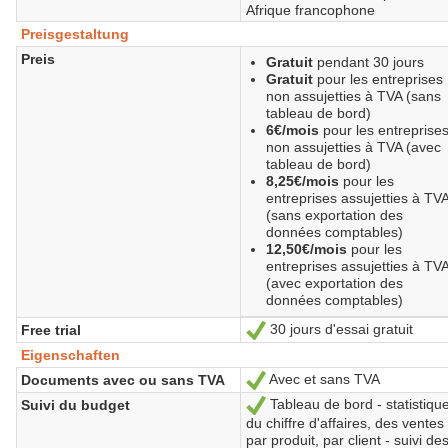
Afrique francophone
Preisgestaltung
Preis
Gratuit
pendant 30 jours
Gratuit
pour les entreprises
non assujetties à TVA (sans
tableau de bord)
6€/mois
pour les entreprise
non assujetties à TVA (avec
tableau de bord)
8,25€/mois
pour les
entreprises assujetties à TV
(sans exportation des
données comptables)
12,50€/mois
pour les
entreprises assujetties à TV
(avec exportation des
données comptables)
30 jours d'essai gratuit
Free trial
Ja
Eigenschaften
Avec et sans TVA
Documents avec ou sans TVA
Ja
Tableau de bord - statistiqu
Suivi du budget
Ja
du chiffre d'affaires, des ventes
par produit, par client - suivi de