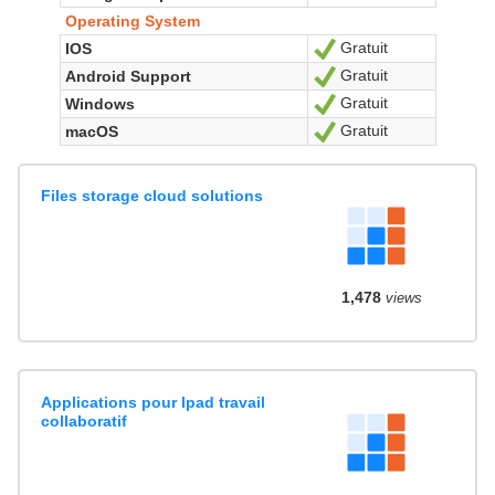
Operating System
Gratuit
IOS
Ja
Gratuit
Android Support
Ja
Gratuit
Windows
Ja
Gratuit
macOS
Ja
Files storage cloud solutions
1,478
views
Applications pour Ipad travail
collaboratif