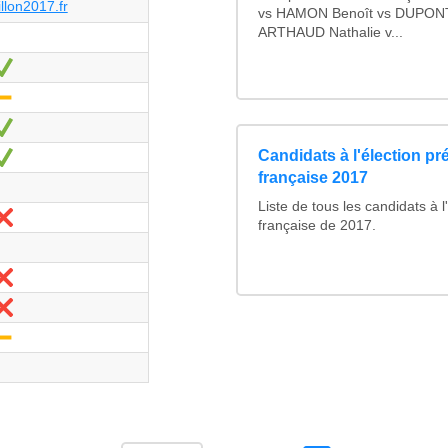
illon2017.fr
vs HAMON Benoît vs DUPONT
ARTHAUD Nathalie v...
Ja
-
Ja
Candidats à l'élection pré
Ja
française 2017
Liste de tous les candidats à l'
Nein
française de 2017.
Nein
Nein
-