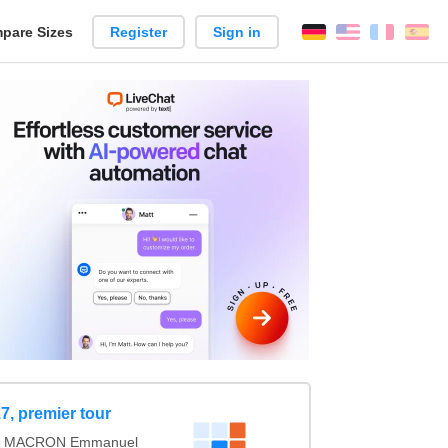
pare Sizes
Register
Sign in
English
França
Es
n
7, premier tour
vs MACRON Emmanuel