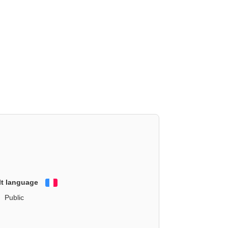
lt language
Français
Public