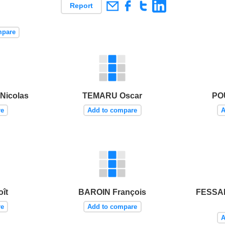
Report
mpare
Nicolas
TEMARU Oscar
PO
re
Add to compare
A
ît
BAROIN François
FESSA
re
Add to compare
A