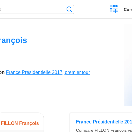
Create
Search
Com
a
compariso
rançois
son
France Présidentielle 2017, premier tour
France Présidentielle 201
FILLON François
Compare FILLON François 