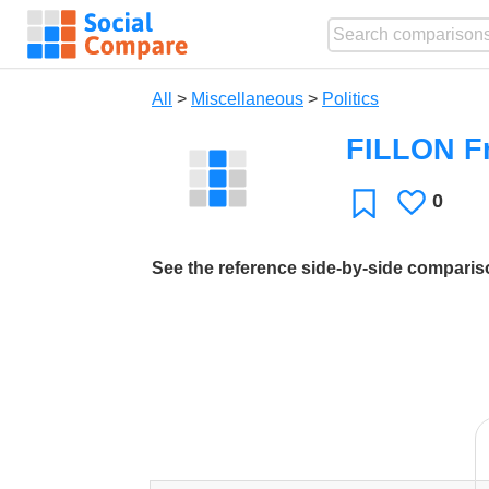
All
>
Miscellaneous
>
Politics
FILLON F
0
Likes
Favorite
See the reference side-by-side compari