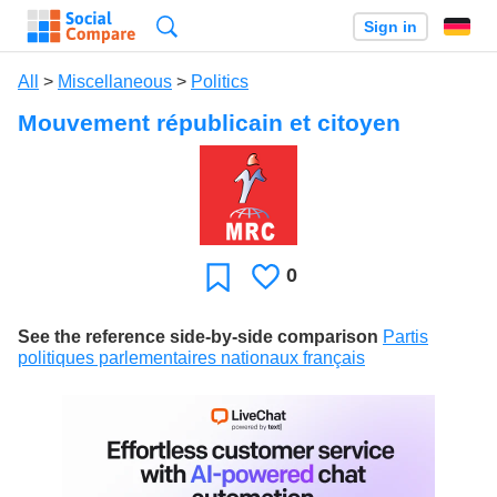
Search
Sign in
All
>
Miscellaneous
>
Politics
Mouvement républicain et citoyen
0
Likes
Favorite
See the reference side-by-side comparison
Partis
politiques parlementaires nationaux français