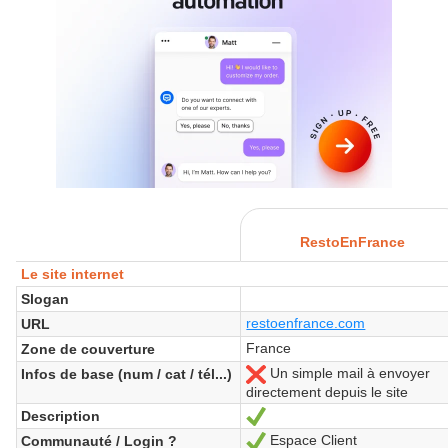
RestoEnFrance
Le site internet
Slogan
restoenfrance.com
URL
France
Zone de couverture
Un simple mail à envoyer
Infos de base (num / cat / tél...)
Nein
directement depuis le site
Description
Ja
Espace Client
Communauté / Login ?
Ja