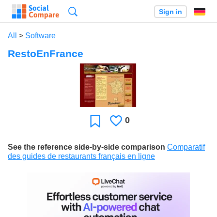
Search
Sign in
All
>
Software
RestoEnFrance
0
Likes
Favorite
See the reference side-by-side comparison
Comparatif
des guides de restaurants français en ligne