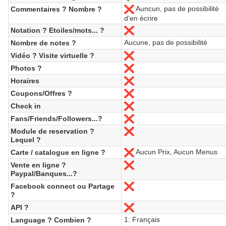
Auncun, pas de possibilité
Commentaires ? Nombre ?
Nein
d'en écrire
Notation ? Etoiles/mots... ?
Nein
Aucune, pas de possibilité
Nombre de notes ?
Vidéo ? Visite virtuelle ?
Nein
Photos ?
Nein
Horaires
Nein
Coupons/Offres ?
Nein
Check in
Nein
Fans/Friends/Followers...?
Nein
Module de reservation ?
Nein
Lequel ?
Aucun Prix, Aucun Menus
Carte / catalogue en ligne ?
Nein
Vente en ligne ?
Nein
Paypal/Banques...?
Facebook connect ou Partage
Nein
?
API ?
Nein
1: Français
Language ? Combien ?